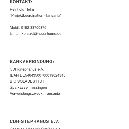
KONTAKT:
Reinhold Helm
"Projektkoordination -Tansania"
Mobil: 0152-33700876
Email: kontakt@hope-home.de
BANKVERBINDUNG:
CDH-Stephanus e.V.
IBAN DE54643500700019024345
BIC SOLADES1TUT
Sparkasse Trossingen
Verwendungszweck: Tansania
CDH-STEPHANUS E.V.
Christian-Messner-Straße 31/1