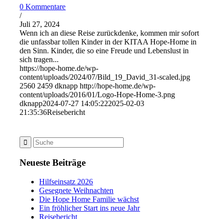
0 Kommentare
/
Juli 27, 2024
Wenn ich an diese Reise zurückdenke, kommen mir sofort
die unfassbar tollen Kinder in der KITAA Hope-Home in
den Sinn. Kinder, die so eine Freude und Lebenslust in
sich tragen...
https://hope-home.de/wp-
content/uploads/2024/07/Bild_19_David_31-scaled.jpg
2560
2459
dknapp
http://hope-home.de/wp-
content/uploads/2016/01/Logo-Hope-Home-3.png
dknapp
2024-07-27 14:05:22
2025-02-03
21:35:36
Reisebericht
Neueste Beiträge
Hilfseinsatz 2026
Gesegnete Weihnachten
Die Hope Home Familie wächst
Ein fröhlicher Start ins neue Jahr
Reisebericht