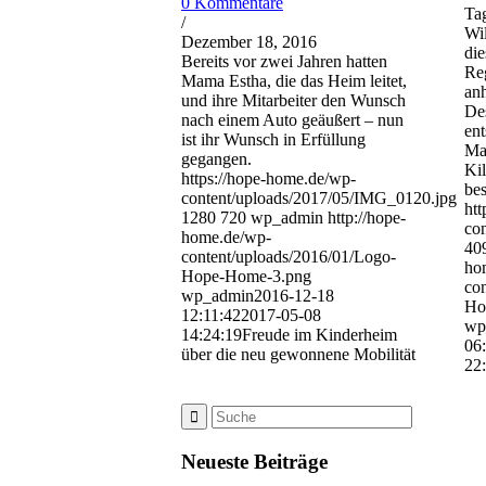
0 Kommentare
Tag
/
Wil
Dezember 18, 2016
die
Bereits vor zwei Jahren hatten
Reg
Mama Estha, die das Heim leitet,
anh
und ihre Mitarbeiter den Wunsch
De
nach einem Auto geäußert – nun
ent
ist ihr Wunsch in Erfüllung
Mas
gegangen.
Kil
https://hope-home.de/wp-
bes
content/uploads/2017/05/IMG_0120.jpg
htt
1280
720
wp_admin
http://hope-
co
home.de/wp-
40
content/uploads/2016/01/Logo-
ho
Hope-Home-3.png
con
wp_admin
2016-12-18
Ho
12:11:42
2017-05-08
wp
14:24:19
Freude im Kinderheim
06
über die neu gewonnene Mobilität
22
Neueste Beiträge