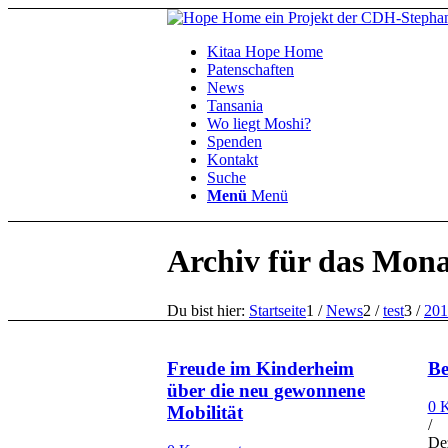
Kitaa Hope Home
Patenschaften
News
Tansania
Wo liegt Moshi?
Spenden
Kontakt
Suche
Menü
Menü
Archiv für das Mona
Du bist hier:
Startseite
1
/
News
2
/
test
3
/
201
Freude im Kinderheim
Be
über die neu gewonnene
0 
Mobilität
/
De