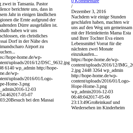
0 Kommentare
 zwei in Tansania. Pastor
/
lence berichtete uns, dass in
Dezember 3, 2016
sem Jahr in einigen ländlichen
Nachdem wir einige Stunden
ionen die Ernte aufgrund der
geschlafen haben, machten wir
altenden Dürre ausgefallen ist.
uns auf den Weg um gemeinsam
shalb haben wir uns
mit der Heimleiterin Mama Esta
schlossen, ein christliches
und Ihrer Tochter Eva einen
sai Dorf in der Nähe des
Lebensmittel Vorrat für die
imandscharo Airport zu
nächsten zwei Monate
uchen...
einzukaufen...
ps://hope-home.de/wp-
https://hope-home.de/wp-
ntent/uploads/2016/12/DSC_9632.jpg
content/uploads/2016/12/IMG_2
98
6140
wp_admin
http://hope-
2.jpg
2448
3264
wp_admin
me.de/wp-
http://hope-home.de/wp-
tent/uploads/2016/01/Logo-
content/uploads/2016/01/Logo-
pe-Home-3.png
Hope-Home-3.png
_admin
2016-12-03
wp_admin
2016-12-03
:54:46
2017-05-07
06:48:04
2017-05-06
:03:20
Besuch bei den Massai
23:13:49
Großeinkauf und
Wiedersehen im Kinderheim