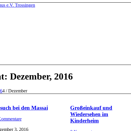
t: Dezember, 2016
6
4
/
Dezember
such bei den Massai
Großeinkauf und
Wiedersehen im
Kommentare
Kinderheim
zember 3, 2016